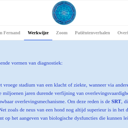
m Fernand
Werkwijze
Zoom
Patiëntenverhalen
Over
llende vormen van diagnostiek:
et vroege stadium van een klacht of ziekte, wanneer via ande
 miljoenen jaren durende verfijning van overlevingsvaardigh
ouwbaar overlevingsmechanisme. Om deze reden is de
SRT
, d
t zoals de neus van een hond nog altijd superieur is in het d
t op het aangeven van biologische dysfuncties die kunnen lei